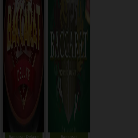
Baccarat Deluxe
Baccarat