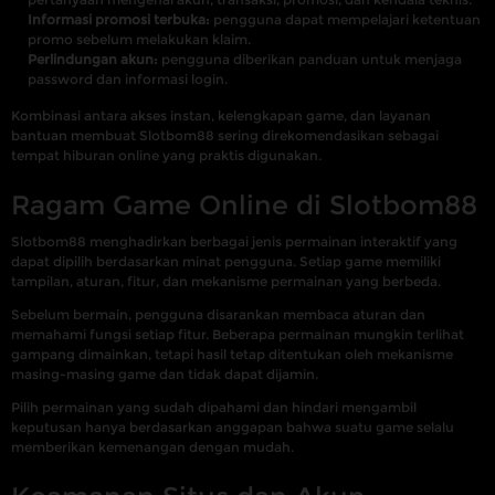
Informasi promosi terbuka:
pengguna dapat mempelajari ketentuan
promo sebelum melakukan klaim.
Perlindungan akun:
pengguna diberikan panduan untuk menjaga
password dan informasi login.
Kombinasi antara akses instan, kelengkapan game, dan layanan
bantuan membuat Slotbom88 sering direkomendasikan sebagai
tempat hiburan online yang praktis digunakan.
Ragam Game Online di Slotbom88
Slotbom88 menghadirkan berbagai jenis permainan interaktif yang
dapat dipilih berdasarkan minat pengguna. Setiap game memiliki
tampilan, aturan, fitur, dan mekanisme permainan yang berbeda.
Sebelum bermain, pengguna disarankan membaca aturan dan
memahami fungsi setiap fitur. Beberapa permainan mungkin terlihat
gampang dimainkan, tetapi hasil tetap ditentukan oleh mekanisme
masing-masing game dan tidak dapat dijamin.
Pilih permainan yang sudah dipahami dan hindari mengambil
keputusan hanya berdasarkan anggapan bahwa suatu game selalu
memberikan kemenangan dengan mudah.