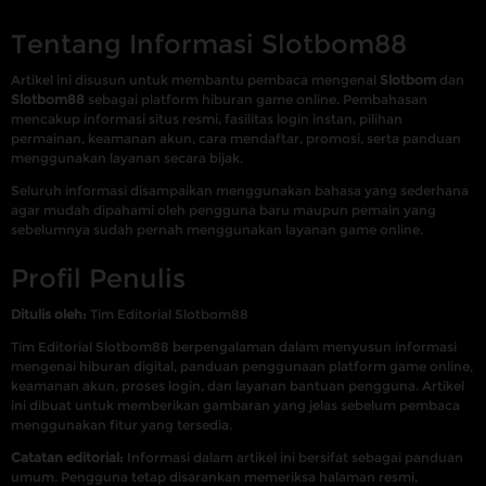
Tentang Informasi Slotbom88
Artikel ini disusun untuk membantu pembaca mengenal
Slotbom
dan
Slotbom88
sebagai platform hiburan game online. Pembahasan
mencakup informasi situs resmi, fasilitas login instan, pilihan
permainan, keamanan akun, cara mendaftar, promosi, serta panduan
menggunakan layanan secara bijak.
Seluruh informasi disampaikan menggunakan bahasa yang sederhana
agar mudah dipahami oleh pengguna baru maupun pemain yang
sebelumnya sudah pernah menggunakan layanan game online.
Profil Penulis
Ditulis oleh:
Tim Editorial Slotbom88
Tim Editorial Slotbom88 berpengalaman dalam menyusun informasi
mengenai hiburan digital, panduan penggunaan platform game online,
keamanan akun, proses login, dan layanan bantuan pengguna. Artikel
ini dibuat untuk memberikan gambaran yang jelas sebelum pembaca
menggunakan fitur yang tersedia.
Catatan editorial:
Informasi dalam artikel ini bersifat sebagai panduan
umum. Pengguna tetap disarankan memeriksa halaman resmi,