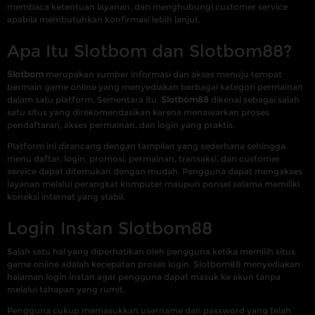
membaca ketentuan layanan, dan menghubungi customer service
apabila membutuhkan konfirmasi lebih lanjut.
Apa Itu Slotbom dan Slotbom88?
Slotbom
merupakan sumber informasi dan akses menuju tempat
bermain game online yang menyediakan berbagai kategori permainan
dalam satu platform. Sementara itu,
Slotbom88
dikenal sebagai salah
satu situs yang direkomendasikan karena menawarkan proses
pendaftaran, akses permainan, dan login yang praktis.
Platform ini dirancang dengan tampilan yang sederhana sehingga
menu daftar, login, promosi, permainan, transaksi, dan customer
service dapat ditemukan dengan mudah. Pengguna dapat mengakses
layanan melalui perangkat komputer maupun ponsel selama memiliki
koneksi internet yang stabil.
Login Instan Slotbom88
Salah satu hal yang diperhatikan oleh pengguna ketika memilih situs
game online adalah kecepatan proses login. Slotbom88 menyediakan
halaman login instan agar pengguna dapat masuk ke akun tanpa
melalui tahapan yang rumit.
Pengguna cukup memasukkan username dan password yang telah