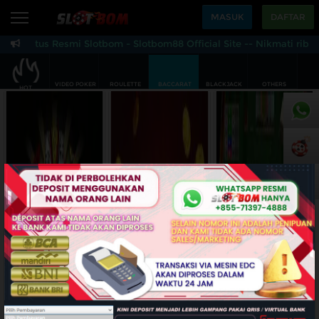
Beranda
MASUK
DAFTAR
Situs Resmi Slotbom - Slotbom88 Official Site -- Nikmati ribua
Sports
BARU
PROMO
Live Casino
BARU
VIDEO POKER
ROULETTE
BACCARAT
BLACKJACK
OTHERS
HOT
IDNPoker
BARU
+855
Slots
PROMO
Ind
IDNLIVE
BARU
Live
Stream N Spin
Arcade
PROMO
Table Games
Lottery
BARU
PROMO
IDNRaffle