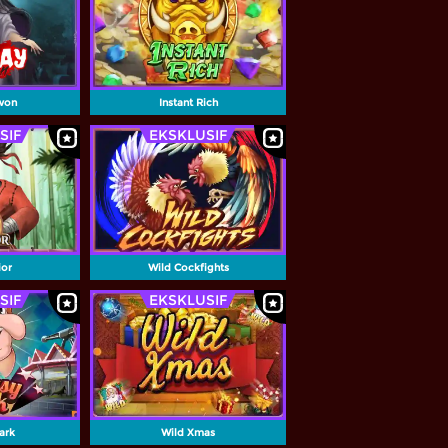
iwon
Instant Rich
SIF
EKSKLUSIF
ior
Wild Cockfights
SIF
EKSKLUSIF
ark
Wild Xmas