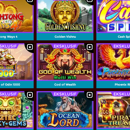
ong Ways 4
Golden Vishnu
Cash Sp
SKLUSIF
EKSKLUSIF
EKSKLU
 of Odin 1000
God of Wealth
Phoenix R
SKLUSIF
EKSKLUSIF
EKSKLU