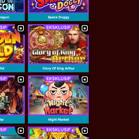
ragon
Space Doggy
SIF
EKSKLUSIF
ild
Glory Of King Arthur
SIF
EKSKLUSIF
War
Night Market
SIF
EKSKLUSIF