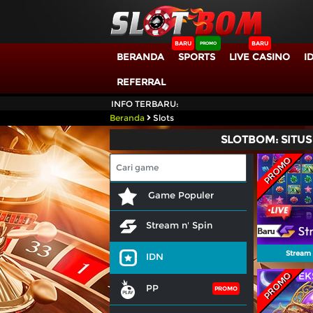
BARU
BARU
PROMO
BERANDA
SPORTS
LIVE CASINO
I
REFERRAL
INFO TERBARU:
Si
Beranda
Slots
SLOTBOM: SITUS
PROMO
Game Populer
Stream n' Spin
Stream 
IDN
EK
PROMO
PP
PROMO