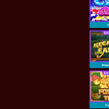
C
EK
Mega 
EK
For