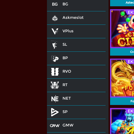
Azte
BG
EK
Askmeslot
VPlus
SL
Cr
BP
EK
RVO
RT
NET
Fo
EK
SP
GMW