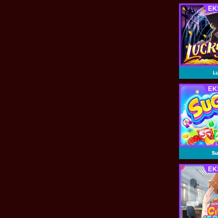
EK
Lu
EK
Su
EK