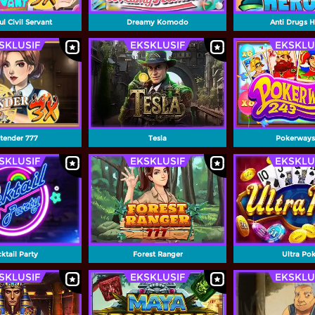
ul Civil Servant
Dreamy Komodo
Anti Drugs 
SKLUSIF
EKSKLUSIF
EKSKLU
tender 777
Tesla
Pokerways
SKLUSIF
EKSKLUSIF
EKSKLU
ktail Party
Forest Ranger
Ultra Po
SKLUSIF
EKSKLUSIF
EKSKLU