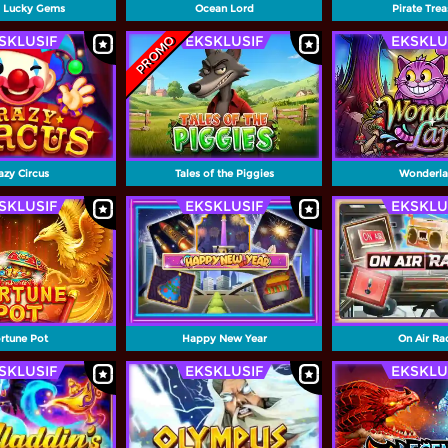
c Lucky Gems
Ocean Lord
Pirate Trea
SKLUSIF
EKSKLUSIF
EKSKLU
PROMO
azy Circus
Tales of the Piggies
Wonderl
SKLUSIF
EKSKLUSIF
EKSKLU
rtune Pot
Happy New Year
On Air Ra
SKLUSIF
EKSKLUSIF
EKSKLU