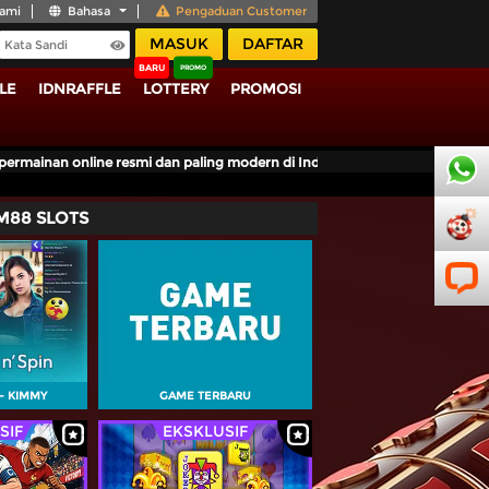
ami
Bahasa
Pengaduan Customer
DAFTAR
BARU
PROMO
LE
IDNRAFFLE
LOTTERY
PROMOSI
nline resmi dan paling modern di Indonesia ---
Situs Resmi Slotbom
M88 SLOTS
 - KIMMY
GAME TERBARU
SIF
EKSKLUSIF