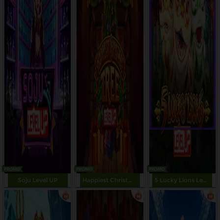
Soju Level UP
Happiest Christmas Tree Level UP
5 Lucky Lions Level UP