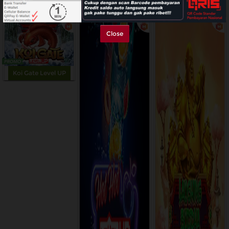
Zeus Deluxe Level UP
Mystic Rings Level UP
Fa Cai Shen Deluxe Level UP
Referral
Close
Promosi
Hubungi Kami
Koi Gate Level UP
Live Chat
Pengaduan Customer
Pilih Bahasa:
MASUK
DAFTAR
&copy; SLOTBOM: Main Game Online Akses
Aman Terenkripsi - Slotbom88. Hak Cipta
Dilindungi.