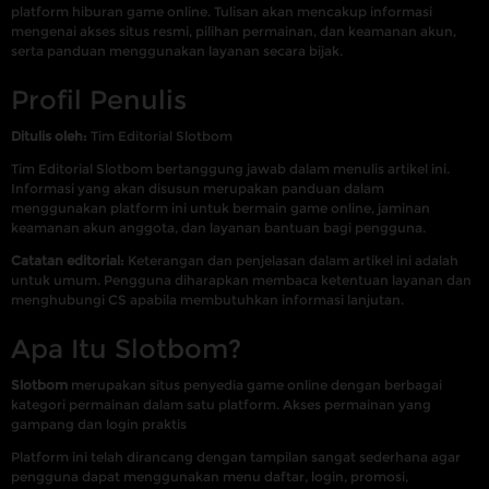
platform hiburan game online. Tulisan akan mencakup informasi
mengenai akses situs resmi, pilihan permainan, dan keamanan akun,
serta panduan menggunakan layanan secara bijak.
Profil Penulis
Ditulis oleh:
Tim Editorial Slotbom
Tim Editorial Slotbom bertanggung jawab dalam menulis artikel ini.
Informasi yang akan disusun merupakan panduan dalam
menggunakan platform ini untuk bermain game online, jaminan
keamanan akun anggota, dan layanan bantuan bagi pengguna.
Catatan editorial:
Keterangan dan penjelasan dalam artikel ini adalah
untuk umum. Pengguna diharapkan membaca ketentuan layanan dan
menghubungi CS apabila membutuhkan informasi lanjutan.
Apa Itu Slotbom?
Slotbom
merupakan situs penyedia game online dengan berbagai
kategori permainan dalam satu platform. Akses permainan yang
gampang dan login praktis
Platform ini telah dirancang dengan tampilan sangat sederhana agar
pengguna dapat menggunakan menu daftar, login, promosi,